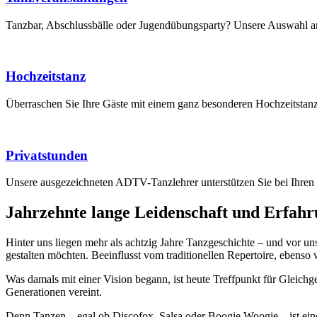
Tanzbar, Abschlussbälle oder Jugendübungsparty? Unsere Auswahl an V
Hochzeitstanz
Überraschen Sie Ihre Gäste mit einem ganz besonderen Hochzeitstan
Privatstunden
Unsere ausgezeichneten ADTV-Tanzlehrer unterstützen Sie bei Ihren
Jahrzehnte lange Leidenschaft und Erfahr
Hinter uns liegen mehr als achtzig Jahre Tanzgeschichte – und vor 
gestalten möchten. Beeinflusst vom traditionellen Repertoire, ebenso 
Was damals mit einer Vision begann, ist heute Treffpunkt für Gleich
Generationen vereint.
Denn Tanzen – egal ob Discofox, Salsa oder Boogie Woogie – ist eine