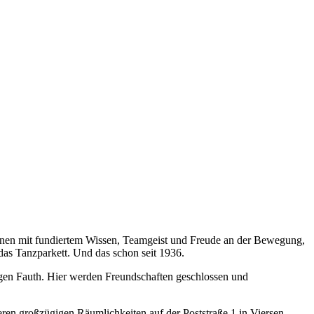
Ihnen mit fundiertem Wissen, Teamgeist und Freude an der Bewegung,
 das Tanzparkett. Und das schon seit 1936.
Eugen Fauth. Hier werden Freundschaften geschlossen und
eren großzügigen Räumlichkeiten auf der Poststraße 1 in Viersen.