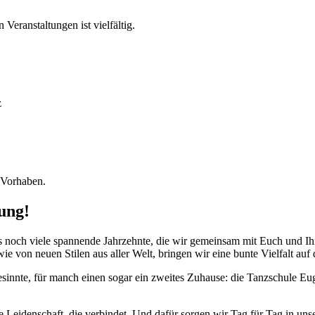
eranstaltungen ist vielfältig.
z
 Vorhaben.
ung!
uns noch viele spannende Jahrzehnte, die wir gemeinsam mit Euch und 
wie von neuen Stilen aus aller Welt, bringen wir eine bunte Vielfalt auf
gesinnte, für manch einen sogar ein zweites Zuhause: die Tanzschule 
 Leidenschaft, die verbindet. Und dafür sorgen wir Tag für Tag in uns